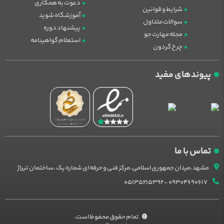
دعوت به همکاری
شرایط و قوانین
آموزشگاه شوید
سوالات متداول
پیشنهاد دوره
مجله مهارت جو
استعلام گواهینامه
چرخ گردون
پیوندهای مفید
تماس با ما
مشهد،میدان جمهوری اسلامی،مرکز فنی و حرفه ای شماره یک ،ساختمان تیراژ
09304690617 - 05135215392
تمام حقوق محفوظ است،