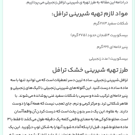
در ادامه این مقاله به طرز تهیه ی شیرینی ترافل زنجبیلی
می پردازیم
.
مواد لازم تهیه شیرینی ترافل:
شکلات سفید 283 گرم
بیسکوییت 4 قنجان حدود (275 گرم)
پنیر خامه ای 226 گرم
بیسکوییت 1 عدد زنجبیلی
طرز تهیه شیرینی خشک ترافل
ترافل شیرینی زنجبیلی، ساده ترین دسر تعطیلات است که می توانید تنها با سه
ماده ساده درست کنید. این گلوله‌های شیرینی زنجبیلی با کیک‌های زنجبیلی و
پنیر خامه‌ای ترکیب شده و سپس با شکلات سفید غنی پوشانده می‌شوند. با
ظاهر شکلاتی ترد، و مرکز کرمی و نرم، جای تعجب نیست که همه آنها را دوست
دارند. به علاوه، این یک دسر بدون پخت است که درست کردن آن واقعاً آسان
است،
مخلوط کوکی‌ها به معنای واقعی کلمه یک دقیقه طول می‌کشد تا فقط با 3
ماده مخلوط شود، قبل از اینکه آماده شوید آنها را به شکل توپ درآورید. این یک
دستور پخت بدون پخت است که فقط به زمان نیاز دارد تا خنک شود. من همیشه