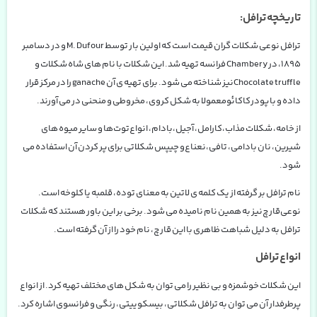
تاریخچه ترافل:
ترافل نوعی شکلات گران قیمت است که اولین بار توسط
M. Dufour
و در دسامبر
۱۸۹۵، در
Chambery
فرانسه تهیه شد. این شکلات با نام های شاه شکلات و
Chocolate truffle
نیز شناخته می شود. برای تهیه ی آن
ganache
را در مرکز قرار
داده و با پودر
کاکائو
معمولا به شکل کروی، مخروطی و منحنی در می آورند
.
از خامه، شکلات مذاب،
کارامل
، آجیل،
بادام
، انواع
توت
ها و سایر میوه های
شیرین، نان بادامی، تافی،
نعناع
و چیپس شکلاتی برای پر کردن آن استفاده می
شود
.
نام ترافل بر گرفته از یک کلمه ی لاتین به معنای توده، قلمبه یا کلوخه است.
نوعی
قارچ
نیز به همین نام نامیده می شود. برخی بر این باور هستند که شکلات
ترافل به دلیل شباهت ظاهری با این قارچ، نام خود را از آن گرفته است
.
انواع ترافل
این شکلات خوشمزه و بی نظیر را می توان به شکل های مختلف تهیه کرد. از انواع
پرطرفدار آن می توان به ترافل شکلاتی، بیسکوییتی، رنگی و فرانسوی اشاره کرد.