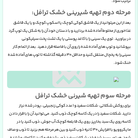
ترکیب شود
.
مرحله دوم تهیه شیرینی خشک ترافل:
بعد از این میتوانید
از یک قاشق کوکی کوچک یا اسکوپ کوچک و یا یک قاشق
غذاخوری از مخلوط آماده شده بردارید و با دستان خود آن را به شکل یک توپ گرد
در بیاورید. توی یک سینی را با کاغد پوستی یا یک تشت پخت سیلیکونی
بپوشانید و توپ های آماده شده را روی آن با فاصله قرار دهید. بعد از اتمام کار
سینی
را به یخچال منتقل کنید و حداقل 30 دقیقه گذاشته تا توپ های آماده شده
خنک شود
.
مرحله سوم تهیه شیرنی خشک ترافل
برای روکش شکلاتی
:
شکلات سفید و 1 عدد کوکی زنجبیلی ، پودر شده نیاز
دارید.شکلات سفید را در یک کاسه کوچک ذوب کنید. می‌توانید آن را با قرار دادن
کاسه روی یک
سبد بخارپز، روی یک قابلمه کوچک آب جوش، ذوب کنید یا در
مایکروویو با افزایش 30 ثانیه ذوب کنید و بین هر مرحله هم بزنید تا ذوب و صاف
شود.هر توپ سرد شده را در شکلات سفید ذوب شده فرو کنید تا کاملا پوشانده