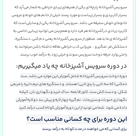
سرویس آشپزخانه پارچه ای یکی از هنرهای زیبای خیاطی به شمار می آید که
بسیار کاربردی و بسیار زیباست و مورد پسند خیلی از خانم های خونه و عروس
خانومای خوش سلیقه می باشد. سرویس آشپزخانه یکی از وسایلی است که
کاربرد زیادی در آشپزخانه هر فرد دارد و همچینن می توانید زیبایی خاصی به
آشپزخانه ی ما بدهد. منظور از سرویس آشپزخانه یعنی دم کنی، دستگیره،
دستکش فر، نمگیر و … عزیزانی ک ب خیاطی علاقه داشته باشن میتوانند به
راحتی وارد حرفه دوخت سرویس سوند و خیلی زود به درآمد خوب برسند.
در دوره سرویس آشپزخانه چه یاد میگیریم:
دوره دوخت سرویس آشپزخانه شامل آموزش این موارد می باشد: ست
دمکنی( که سه تایی یا پنج تایی) هستند. و دستگیره های نیم دایره یا مربعی
شکل ، و دست کش ست، کاور قابلمه، ساک خرید و نگهداری نان، کیشه
نگهداری حبوبات و سبزیجات ، نم گیره چهار لایه و پیش بند دو لایه آموزش
داده می شود. شما می تونید از این دوره آموزش کوتاه کسب درآمد کنید
این دوره برای چه کسانی مناسب است؟
برای کسانی که می خواهند در مدت کوتاه به درآمد برسند