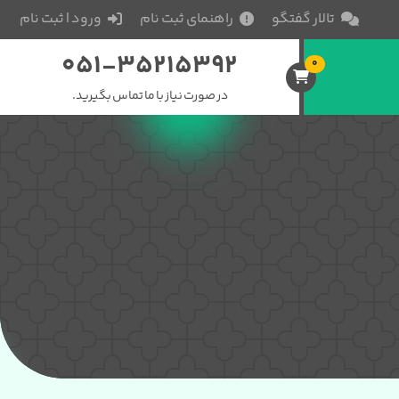
تالار گفتگو
راهنمای ثبت نام
ورود | ثبت نام
051-35215392
0
در صورت نیاز با ما تماس بگیرید.