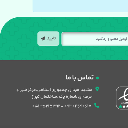
تایید
تماس با ما
مشهد،میدان جمهوری اسلامی،مرکز فنی و
حرفه ای شماره یک ،ساختمان تیراژ
09304690617 - 05135215392