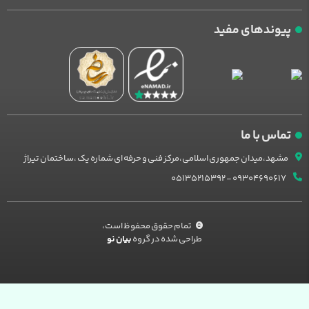
پیوندهای مفید
تماس با ما
مشهد،میدان جمهوری اسلامی،مرکز فنی و حرفه ای شماره یک ،ساختمان تیراژ
09304690617 - 05135215392
تمام حقوق محفوظ است،
طراحی شده در گروه
بیان نو