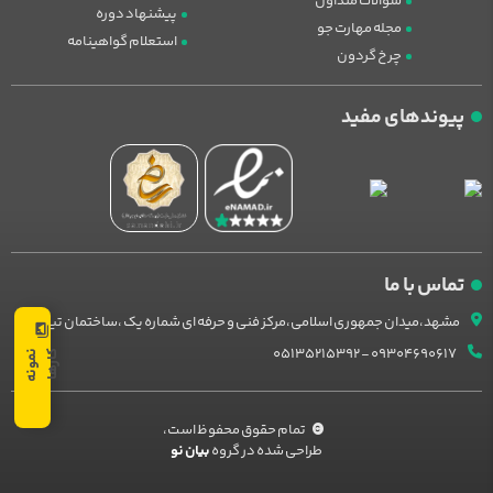
سوالات متداول
پیشنهاد دوره
مجله مهارت جو
استعلام گواهینامه
چرخ گردون
پیوندهای مفید
تماس با ما
مشهد،میدان جمهوری اسلامی،مرکز فنی و حرفه ای شماره یک ،ساختمان تیراژ
09304690617 - 05135215392
ا
ن
م
و
ن
ه
ک
ا
ر
ه
تمام حقوق محفوظ است،
طراحی شده در گروه
بیان نو