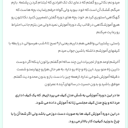
میدونم نکاتی رو گفتم که دعای تک تک افرادی که ثبتنام کردن پشتمه.بازم
میگم،مُشک آن است که خود ببوید ولی گواه حرفم رضایت بچه هاست که
گهگاهی استوری کردم.خود بچه های دوره گفتن تضمیین کنید نکاتتون رو
هیچ آموزشگاهی در قالب یک دوره آموزش نمیده ولی من بتزم جانب احتیاط
رو رعایت میکنم
راستی،پشتیبانی واقعی هم داریم یعنی از۹صبح تا۸شب هرسوالی در رابطه با
کیفهای آموزشم داشته باشین جواب میدم
آخرشم اومدم و از تجربیات این چند ساله ام گفتم براتون اینکه اگر دوست
دارین راه منو برید،این راه و چاه رو داره،به هر حال هزارو چهارصدو شصت
دقیقه آموزش شوخی نداره،ازهمه چیز با دست باز و بدون محدودیت گفتم.
موفق باشید و بدون حسرت در سالهای آینده عمرتون
ما در این دوره آموزشی به شش مدل کیف می پردازیم. که یک کیف اداری
مردانه و پنج مدل کیف مجلسی زنانه آموزش داده می شود.
در این دوره آموزش کیف ها به صورت دست دوز می باشد ولی اگر شما آن را با
چرخ بدوزید کیفیت کار بالاتر می رود.