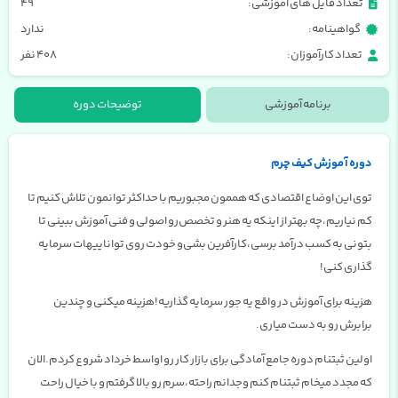
تعداد فایل های آموزشی:
49
گواهینامه:
ندارد
تعداد کارآموزان:
408 نفر
برنامه آموزشی
توضیحات دوره
دوره آموزش کیف چرم
توی این اوضاع اقتصادی که هممون مجبوریم با حداکثر توانمون تلاش کنیم تا
کم نیاریم،چه بهتر از اینکه یه هنر و تخصص رو اصولی و فنی آموزش ببینی تا
بتونی به کسب درآمد برسی،کارآفرین بشی و خودت روی تواناییهات سرمایه
گذاری کنی!
هزینه برای آموزش در واقع یه جور سرمایه گذاریه!هزینه میکنی و چندین
برابرش رو به دست میاری.
اولین ثبتنام دوره جامع آمادگی برای بازار کار رو اواسط خرداد شروع کردم.الان
که مجدد میخام ثبتنام کنم وجدانم راحته،سرم رو بالا گرفتم و با خیال راحت