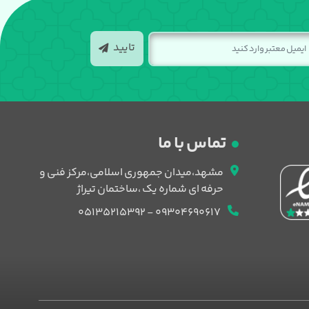
تایید
تماس با ما
مشهد،میدان جمهوری اسلامی،مرکز فنی و
حرفه ای شماره یک ،ساختمان تیراژ
09304690617 - 05135215392