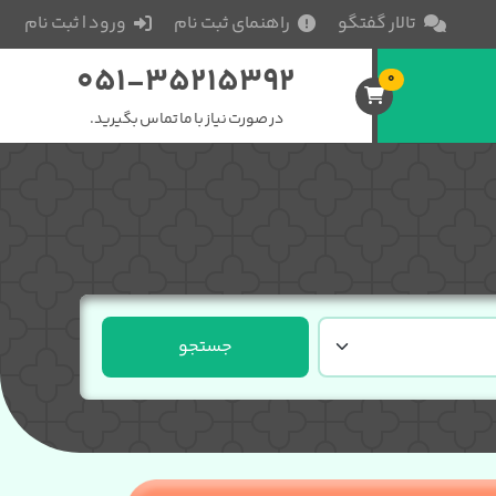
تالار گفتگو
راهنمای ثبت نام
ورود | ثبت نام
051-35215392
0
در صورت نیاز با ما تماس بگیرید.
جستجو