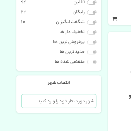
آنلاین
94
رایگان
22
شگفت انگیزان
10
تخفیف دار ها
پرفروش ترین ها
جدید ترین ها
منقضی شده ها
انتخاب شهر