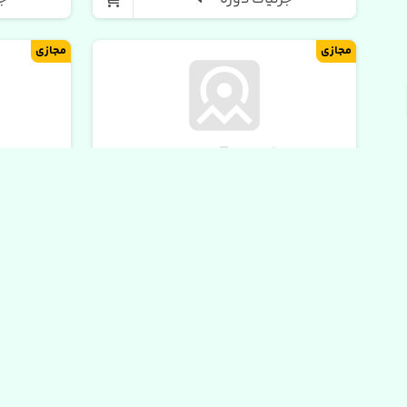
مجازی
مجازی
2.00
0
از 0 رای
از 1 رای
آموزش دسر موچی
آموزش سال
مرضیه پهلوان
مرضیه
آموزشگاه مامان ماهان
آموزش
۱۵۰,۰۰۰
جزئیات دوره
جز