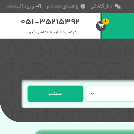
تالار گفتگو
راهنمای ثبت نام
ورود | ثبت نام
051-35215392
0
در صورت نیاز با ما تماس بگیرید.
جستجو