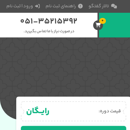
تالار گفتگو
راهنمای ثبت نام
ورود | ثبت نام
051-35215392
0
در صورت نیاز با ما تماس بگیرید.
رایــگان
قیمت دوره: