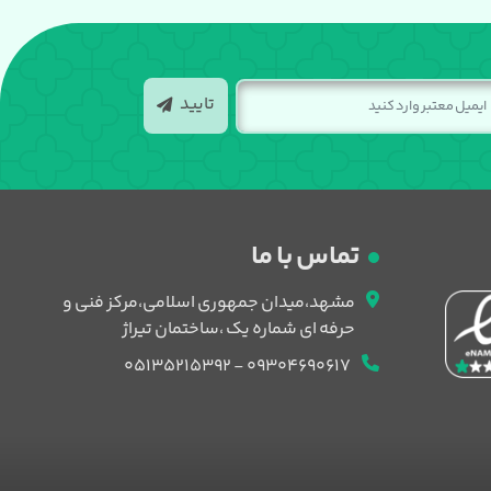
تایید
تماس با ما
مشهد،میدان جمهوری اسلامی،مرکز فنی و
حرفه ای شماره یک ،ساختمان تیراژ
09304690617 - 05135215392