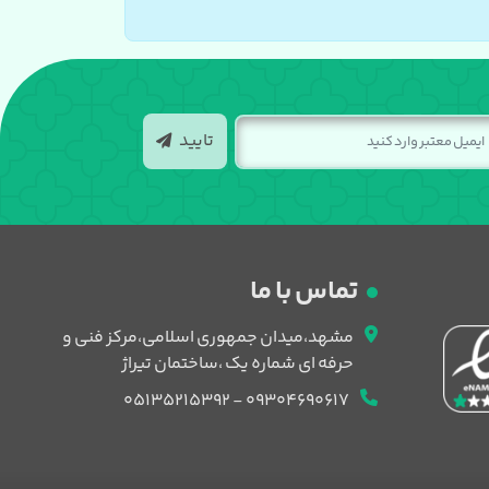
تایید
تماس با ما
مشهد،میدان جمهوری اسلامی،مرکز فنی و
حرفه ای شماره یک ،ساختمان تیراژ
09304690617 - 05135215392