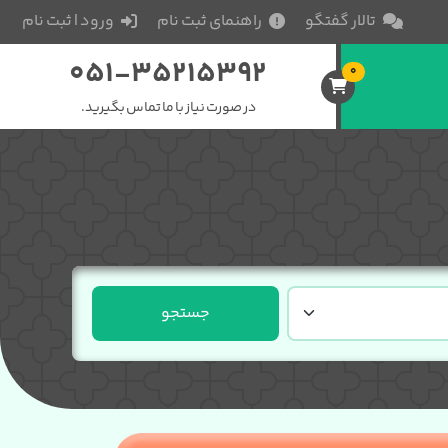
تالار گفتگو
راهنمای ثبت نام
ورود | ثبت نام
051-35215392
0
در صورت نیاز با ما تماس بگیرید.
جستجو