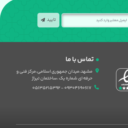
تایید
تماس با ما
مشهد،میدان جمهوری اسلامی،مرکز فنی و
حرفه ای شماره یک ،ساختمان تیراژ
09304690617 - 05135215392