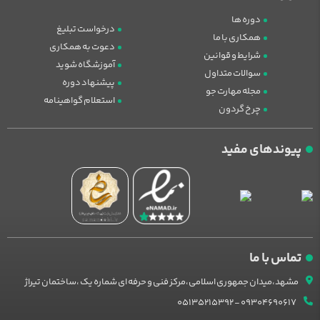
دوره ها
درخواست تبلیغ
همکاری با ما
دعوت به همکاری
شرایط و قوانین
آموزشگاه شوید
سوالات متداول
پیشنهاد دوره
مجله مهارت جو
استعلام گواهینامه
چرخ گردون
پیوندهای مفید
تماس با ما
مشهد،میدان جمهوری اسلامی،مرکز فنی و حرفه ای شماره یک ،ساختمان تیراژ
09304690617 - 05135215392