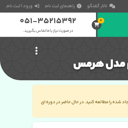
تالار گفتگو
راهنمای ثبت نام
ورود | ثبت نام
051-35215392
0
در صورت نیاز با ما تماس بگیرید.
م مدل هرمس
جاد شده را مطالعه کنید. در حال حاضر در دوره ای